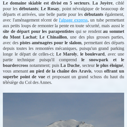
Le domaine skiable est divisé en 5 secteurs
.
La Joyère
, ciblé
pour les
débutants
;
Le Rosay
, point névralgique de beaucoup de
départs et arrivées, une belle partie pour les
débutants
également,
avec l'aménagement récent de
l'alpage express
, un tube permettant
aux petits loups de remonter la pente en toute sécurité, mais aussi le
site de départ pour les parapentistes
qui se rendent
au sommet
du Mont Lachat
;
Le Chinaillon
, une des plus grosses parties,
avec des
pistes aménagées pour le slalom
, permettant des départs
depuis toutes les remontées mécaniques, puisqu'un grand parking
longe le départ de celles-ci;
Le Maroly
,
le boulevard
, avec une
partie technique puisqu'il comprend
le snowpark et le
boardercross
notamment; puis
La Duche
, secteur
le plus éloigné
,
vous amenant
au pied de la chaîne des Aravis
, vous
offrant un
superbe point de vue
et proposant un grand schuss du haut du
télésiège du Col des Annes.