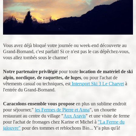
Vous avez déjà bloqué votre journée ou week-end découverte au
Grand-Bornand, c'est parfait! Si ce n'est pas le cas dépêchez-vous,
vous allez tombés sous le charme!
Notre partenaire privilégié
pour toute
location de matériel de ski
alpin, nordique, de raquettes, de luges
, ou pour l'achat de
vêtements casual ou techniques, est
Intersport Ski 3 Le Charvet
à
l'entrée du Grand-Bornand.
Caracolons ensemble vous propose
en plus un sublime endroit
pour séjourner,"
les Fermes de Pierre et Anna
", un chouette
restaurant au centre du village "
Aux Aravis
" et une visite de ferme
pour l'achat de fromages chez Karine et Michel à
"La Ferme du
jalouvre"
pour des tommes et reblochons Bio... Y'a plus qu'à!